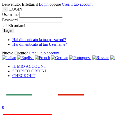
Benvenuto. Effettua il
Login
oppure
Crea il tuo account
LOGIN
×
Username
Password
Ricordami
Login
Hai dimenticato la tua password?
Hai dimenticato al tua Username?
Nuovo Cliente?
Crea il tuo account
IL MIO ACCOUNT
STORICO ORDINI
CHECKOUT
0