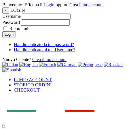
Benvenuto. Effettua il
Login
oppure
Crea il tuo account
LOGIN
×
Username
Password
Ricordami
Login
Hai dimenticato la tua password?
Hai dimenticato al tua Username?
Nuovo Cliente?
Crea il tuo account
IL MIO ACCOUNT
STORICO ORDINI
CHECKOUT
0