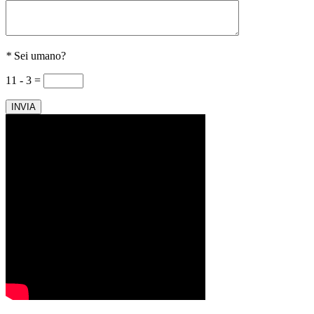
*
Sei umano?
11 - 3 =