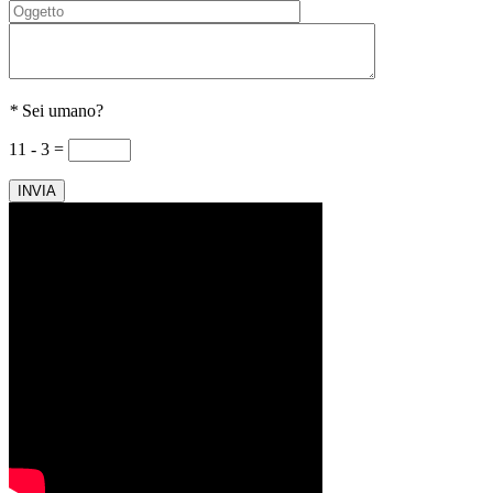
*
Sei umano?
11 - 3 =