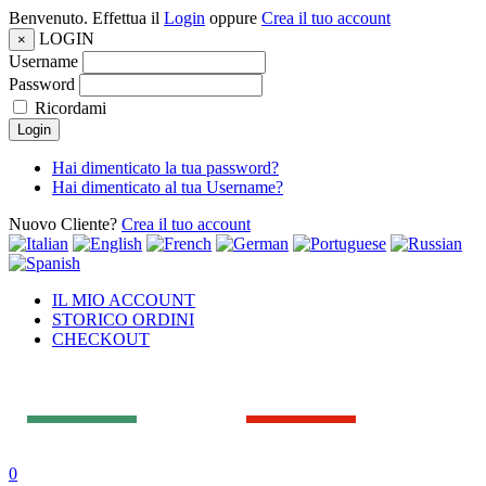
Benvenuto. Effettua il
Login
oppure
Crea il tuo account
LOGIN
×
Username
Password
Ricordami
Login
Hai dimenticato la tua password?
Hai dimenticato al tua Username?
Nuovo Cliente?
Crea il tuo account
IL MIO ACCOUNT
STORICO ORDINI
CHECKOUT
0