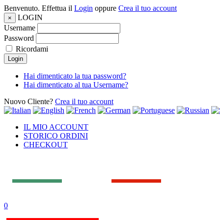
Benvenuto. Effettua il
Login
oppure
Crea il tuo account
LOGIN
×
Username
Password
Ricordami
Login
Hai dimenticato la tua password?
Hai dimenticato al tua Username?
Nuovo Cliente?
Crea il tuo account
IL MIO ACCOUNT
STORICO ORDINI
CHECKOUT
0