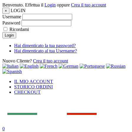
Benvenuto. Effettua il
Login
oppure
Crea il tuo account
LOGIN
×
Username
Password
Ricordami
Login
Hai dimenticato la tua password?
Hai dimenticato al tua Username?
Nuovo Cliente?
Crea il tuo account
IL MIO ACCOUNT
STORICO ORDINI
CHECKOUT
0