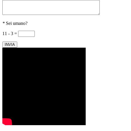
*
Sei umano?
11 - 3 =