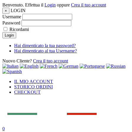
Benvenuto. Effettua il
Login
oppure
Crea il tuo account
LOGIN
×
Username
Password
Ricordami
Login
Hai dimenticato la tua password?
Hai dimenticato al tua Username?
Nuovo Cliente?
Crea il tuo account
IL MIO ACCOUNT
STORICO ORDINI
CHECKOUT
0