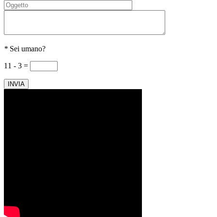
*
Sei umano?
11 - 3 =