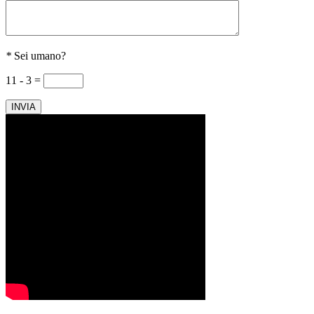
*
Sei umano?
11 - 3 =