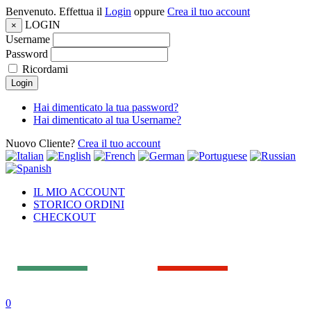
Benvenuto. Effettua il
Login
oppure
Crea il tuo account
LOGIN
×
Username
Password
Ricordami
Login
Hai dimenticato la tua password?
Hai dimenticato al tua Username?
Nuovo Cliente?
Crea il tuo account
IL MIO ACCOUNT
STORICO ORDINI
CHECKOUT
0