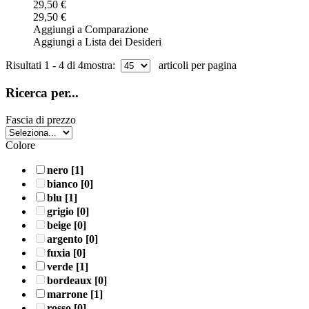
29,50 €
29,50 €
Aggiungi a Comparazione
Aggiungi a Lista dei Desideri
Risultati 1 - 4 di 4
mostra:
articoli per pagina
Ricerca per...
Fascia di prezzo
Colore
nero
[1]
bianco
[0]
blu
[1]
grigio
[0]
beige
[0]
argento
[0]
fuxia
[0]
verde
[1]
bordeaux
[0]
marrone
[1]
rosso
[0]