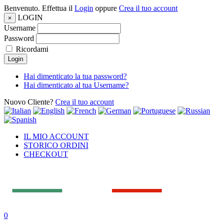
Benvenuto. Effettua il
Login
oppure
Crea il tuo account
LOGIN
×
Username
Password
Ricordami
Login
Hai dimenticato la tua password?
Hai dimenticato al tua Username?
Nuovo Cliente?
Crea il tuo account
IL MIO ACCOUNT
STORICO ORDINI
CHECKOUT
0