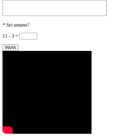
*
Sei umano?
11 - 3 =